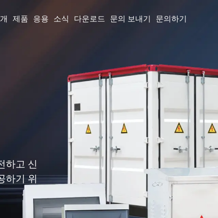
소개
제품
응용
소식
다운로드
문의 보내기
문의하기
를 엄격히
전하고 신
를 엄격히
QC 및 CE
공하기 위
QC 및 CE
장합니다.
장합니다.