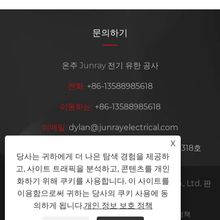
문의하기
온주 Junray 전기 유한 공사
전화:
+86-13588985618
이동하는:
+86-13588985618
이메일:
dylan@junrayelectrical.com
X
주소:
중국 절강성 웨칭시 경제개발구 웨이뎬로 318호
당사는 귀하에게 더 나은 탐색 경험을 제공하
고, 사이트 트래픽을 분석하고, 콘텐츠를 개인
화하기 위해 쿠키를 사용합니다. 이 사이트를
저작권 © 2026 Wenzhou Junray Electrical Co., Ltd. 판
이용함으로써 귀하는 당사의 쿠키 사용에 동
권 소유.
의하게 됩니다.
개인 정보 보호 정책
Links
Sitemap
RSS
XML
개인 정보 보호 정책